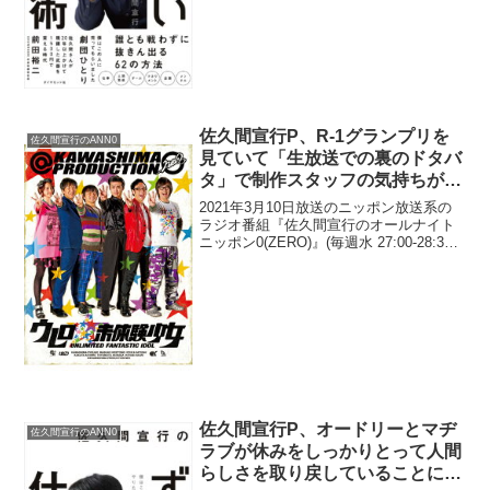
「heart relation」...
佐久間宣行P、R-1グランプリを
佐久間宣行のANN0
見ていて「生放送での裏のドタバ
タ」で制作スタッフの気持ちが
「痛いほど分かって、正直、ネタ
2021年3月10日放送のニッポン放送系の
に集中できなかった」と告白
ラジオ番組『佐久間宣行のオールナイト
ニッポン0(ZERO)』(毎週水 27:00-28:30)
にて、テレビ東京の佐久間宣行プロデュ
ーサーが、R-1グランプリを見ていて「生
放送での裏のドタバタ」で制作...
佐久間宣行P、オードリーとマヂ
佐久間宣行のANN0
ラブが休みをしっかりとって人間
らしさを取り戻していることに