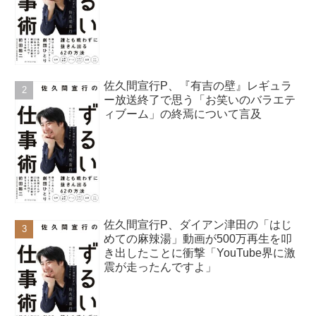
佐久間宣行P、『有吉の壁』レギュラ
ー放送終了で思う「お笑いのバラエテ
ィブーム」の終焉について言及
佐久間宣行P、ダイアン津田の「はじ
めての麻辣湯」動画が500万再生を叩
き出したことに衝撃「YouTube界に激
震が走ったんですよ」