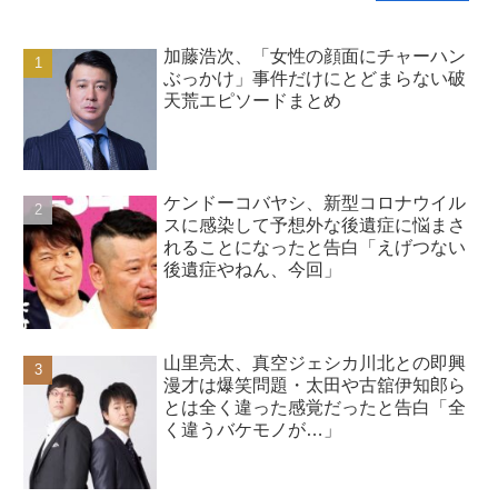
加藤浩次、「女性の顔面にチャーハン
ぶっかけ」事件だけにとどまらない破
天荒エピソードまとめ
ケンドーコバヤシ、新型コロナウイル
スに感染して予想外な後遺症に悩まさ
れることになったと告白「えげつない
後遺症やねん、今回」
山里亮太、真空ジェシカ川北との即興
漫才は爆笑問題・太田や古舘伊知郎ら
とは全く違った感覚だったと告白「全
く違うバケモノが…」