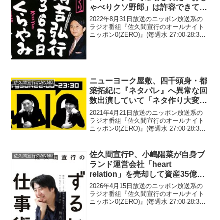
ゃべりクソ野郎」は許容できても
「他の人がイジってくるのはイヤ
2022年8月31日放送のニッポン放送系の
だった」と告白
ラジオ番組『佐久間宣行のオールナイト
ニッポン0(ZERO)』(毎週水 27:00-28:30)
にて、お笑いコンビ・品川庄司の品川祐
が、有吉弘行に『アメトーーク』で命名
された「おしゃべりクソ野郎」は許...
ニューヨーク屋敷、四千頭身・都
佐久間宣行のANN0
築拓紀に『ネタパレ』へ異常な回
数出演していて「ネタ作り大変や
ろ」と言ったら「15分ぐらい愚痴
2021年4月21日放送のニッポン放送系の
が止まらなかった」と明かす
ラジオ番組『佐久間宣行のオールナイト
ニッポン0(ZERO)』(毎週水 27:00-28:30)
にて、お笑いコンビ・ニューヨークの屋
敷裕政が、四千頭身・都築拓紀に『ネタ
パレ』へ異常な回数出演していて「...
佐久間宣行P、小嶋陽菜が自身ブ
佐久間宣行のANN0
ランド運営会社「heart
relation」を売却して資産35億円
を築いたことに衝撃「起業して
2026年4月15日放送のニッポン放送系の
5〜6年でこれって…」
ラジオ番組『佐久間宣行のオールナイト
ニッポン0(ZERO)』(毎週水 27:00-28:30)
にて、テレビプロデューサーの佐久間宣
行が、小嶋陽菜が自身ブランド運営会社