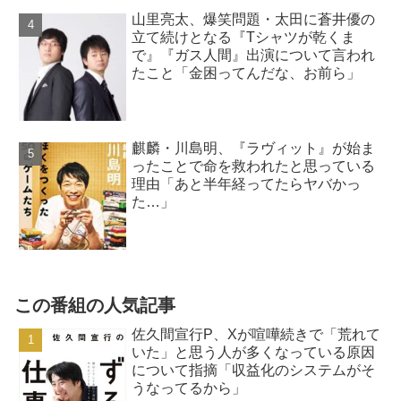
山里亮太、爆笑問題・太田に蒼井優の
立て続けとなる『Tシャツが乾くま
で』『ガス人間』出演について言われ
たこと「金困ってんだな、お前ら」
麒麟・川島明、『ラヴィット』が始ま
ったことで命を救われたと思っている
理由「あと半年経ってたらヤバかっ
た…」
この番組の人気記事
佐久間宣行P、Xが喧嘩続きで「荒れて
いた」と思う人が多くなっている原因
について指摘「収益化のシステムがそ
うなってるから」