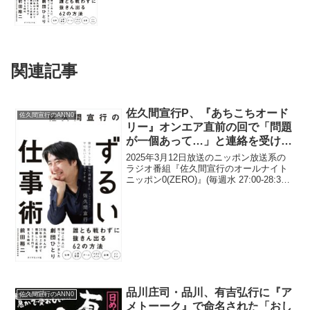
関連記事
佐久間宣行P、『あちこちオード
佐久間宣行のANN0
リー』オンエア直前の回で「問題
が一個あって…」と連絡を受けて
まず「ジャンポケ、全員いなくな
2025年3月12日放送のニッポン放送系の
んのか？」と思ってしまったと告
ラジオ番組『佐久間宣行のオールナイト
ニッポン0(ZERO)』(毎週水 27:00-28:30)
白
にて、テレビプロデューサーの佐久間宣
行が、『あちこちオードリー』オンエア
直前の回で「問題が一個あって…」...
品川庄司・品川、有吉弘行に『ア
佐久間宣行のANN0
メトーーク』で命名された「おし