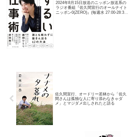
「危機感」を持っている理由
2024年8月15日放送のニッポン放送系の
ラジオ番組『佐久間宣行のオールナイト
ニッポン0(ZERO)』(毎週水 27:00-28:30)
にて、テレビプロデューサーの佐久間宣
行が、オードリーとマヂラブが休みをし
っかりとって人間らしさを取り戻し...
佐久間宣行、オードリー若林から「佐久
間さんは孤独な人に寄り添わなきゃダ
メ」とマジダメ出しされたと語る