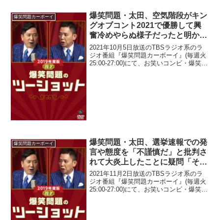
爆笑問題・太田、空気階段がキン
爆笑問題カーボーイ
グオブコント2021で優勝して興
奮冷めやらぬ様子だったと明かす
「テンションやっぱ高くてさ」と
2021年10月5日放送のTBSラジオ系のラ
明かす
ジオ番組『爆笑問題カーボーイ』(毎週火
25:00-27:00)にて、お笑いコンビ・爆笑問
題の太田光が、空気階段がキングオブコ
ント2021で優勝して興奮冷めやらぬ様子
だったと明かしていた。太田光：...
爆笑問題・太田、選挙速報での発
爆笑問題カーボーイ
言や態度を「不謹慎だ」と批判さ
れて大炎上したことに疑問「そん
なに神聖な場所だったの？あれ」
2021年11月2日放送のTBSラジオ系のラ
ジオ番組『爆笑問題カーボーイ』(毎週火
25:00-27:00)にて、お笑いコンビ・爆笑問
題の太田光が、選挙速報での発言や態度
を「不謹慎だ」と批判されて大炎上した
ことに疑問を呈していた。太田光：ま...