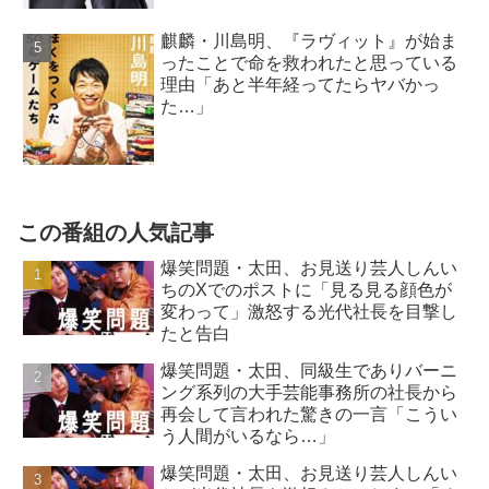
麒麟・川島明、『ラヴィット』が始ま
ったことで命を救われたと思っている
理由「あと半年経ってたらヤバかっ
た…」
この番組の人気記事
爆笑問題・太田、お見送り芸人しんい
ちのXでのポストに「見る見る顔色が
変わって」激怒する光代社長を目撃し
たと告白
爆笑問題・太田、同級生でありバーニ
ング系列の大手芸能事務所の社長から
再会して言われた驚きの一言「こうい
う人間がいるなら…」
爆笑問題・太田、お見送り芸人しんい