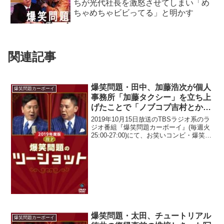
ちが光代社長を激怒させてしまい「め
ちゃめちゃビビってる」と明かす
関連記事
爆笑問題・田中、加藤浩次が個人
爆笑問題カーボーイ
事務所「加藤タクシー」を立ち上
げたことで「ノブコブ吉村とか行
くべきだろうね」と発言
2019年10月15日放送のTBSラジオ系のラ
ジオ番組『爆笑問題カーボーイ』(毎週火
25:00-27:00)にて、お笑いコンビ・爆笑問
題の田中裕二が、極楽とんぼ・加藤浩次
が個人事務所「加藤タクシー」を立ち上
げたことで、「ノブコブ吉村とか行...
爆笑問題・太田、チュートリアル
爆笑問題カーボーイ