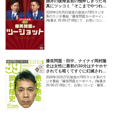
徳井の復帰直前の憔悴しきった写
真にツッコミ「そこまでやつれる
ことねぇじゃねぇか」
2020年2月25日放送の放送のTBSラジオ
系のラジオ番組『爆笑問題カーボーイ』
(毎週火 25:00-27:00)にて、お笑いコン
ビ・爆笑問題の太田光が、チュートリア
ル徳井の復帰直前の憔悴しきった写真に
「そこまでやつれることねぇじゃねぇ
か」...
爆笑問題・田中、ナイナイ岡村隆
爆笑問題カーボーイ
史は女性に最初の30分はチヤホヤ
されても暗くてすぐに幻滅され
「どうせ出オチや、俺なんか」と
2020年10月27日放送のTBSラジオ系のラ
思うタイプだと語る
ジオ番組『爆笑問題カーボーイ』(毎週火
25:00-27:00)にて、お笑いコンビ・爆笑問
題の田中裕二が、ナインティナイン・岡
村隆史は女性に最初の30分はチヤホヤさ
れても暗くてすぐに幻滅され、「...