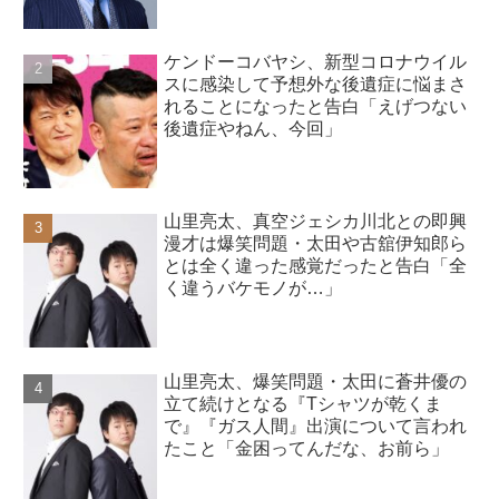
ケンドーコバヤシ、新型コロナウイル
スに感染して予想外な後遺症に悩まさ
れることになったと告白「えげつない
後遺症やねん、今回」
山里亮太、真空ジェシカ川北との即興
漫才は爆笑問題・太田や古舘伊知郎ら
とは全く違った感覚だったと告白「全
く違うバケモノが…」
山里亮太、爆笑問題・太田に蒼井優の
立て続けとなる『Tシャツが乾くま
で』『ガス人間』出演について言われ
たこと「金困ってんだな、お前ら」