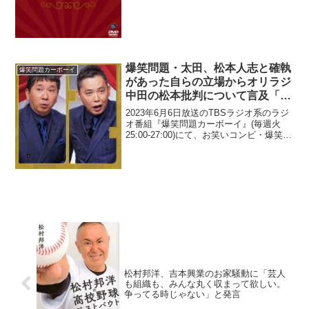
爆笑問題・太田、松本人志と確執
爆笑問題カーボーイ
があった自らの立場からオリラジ
中田の松本批判について言及「タ
ブー化すると、何年もそれが触れ
2023年6月6日放送のTBSラジオ系のラジ
られずつまんないよ」
オ番組『爆笑問題カーボーイ』(毎週火
25:00-27:00)にて、お笑いコンビ・爆笑問
題の太田光が、松本人志と確執があった
自らの立場から、オリエンタルラジオ・
中田敦彦の松本批判について言及して
い...
松村邦洋、吉本興業のお家騒動に「芸人
も組織も、みんな丸く収まって欲しい。
争ってる時じゃない」と発言