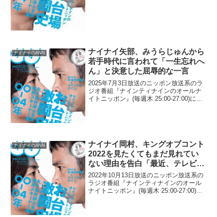
いると暴露した時に激怒されたと告白し
て...
ナイナイ矢部、みうらじゅんから
ナイナイのANN
若手時代に言われて「一生忘れへ
ん」と決意した屈辱的な一言
2025年7月3日放送のニッポン放送系のラ
ジオ番組『ナインティナインのオールナ
イトニッポン』(毎週木 25:00-27:00)に
て、お笑いコンビ・ナインティナインの
矢部浩之が、みうらじゅんから若手時代
に言われて「一生忘れへん」と決意した
屈辱...
ナイナイ岡村、キングオブコント
ナイナイのANN
2022を見たくてもまだ見れてい
ない理由を告白「最近、テレビ見
れないっていうか…」
2022年10月13日放送のニッポン放送系の
ラジオ番組『ナインティナインのオール
ナイトニッポン』(毎週木 25:00-27:00)に
て、お笑いコンビ・ナインティナインの
岡村隆史が、キングオブコント2022を見
たくてもまだ見れていない理由を告...