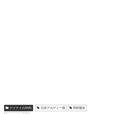
ナイナイのANN
日本アカデミー賞
岡村隆史