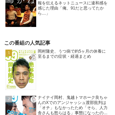
報を伝えるネットニュースに違和感を
感じた理由「俺、91だと思ってたか
ら…」
この番組の人気記事
岡村隆史、うつ病で約5ヶ月の休養に
至るまでの症状・経過まとめ
ナイナイ岡村、鬼越トマホーク良ちゃ
んのXでのアンジャッシュ渡部批判は
「オチ」もなかったため「そら、人力
舎さんも怒らはる」事態になったので