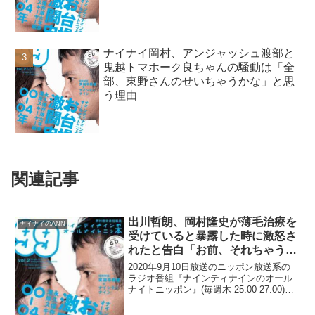
はと指摘
ナイナイ岡村、アンジャッシュ渡部と
鬼越トマホーク良ちゃんの騒動は「全
部、東野さんのせいちゃうかな」と思
う理由
関連記事
出川哲朗、岡村隆史が薄毛治療を
ナイナイのANN
受けていると暴露した時に激怒さ
れたと告白「お前、それちゃうや
ろ！」
2020年9月10日放送のニッポン放送系の
ラジオ番組『ナインティナインのオール
ナイトニッポン』(毎週木 25:00-27:00)に
て、お笑い芸人・出川哲朗が、ナインテ
ィナイン・岡村隆史が薄毛治療を受けて