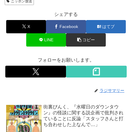
ニッポン放送
シェアする
X
Facebook
はてブ
LINE
コピー
フォローをお願いします。
ラジサマリー
街裏ぴんく、『水曜日のダウンタウ
ン』の怪談に関する説企画で批判され
ていることに反論「スタッフさんと打
ち合わせした上なんで…」