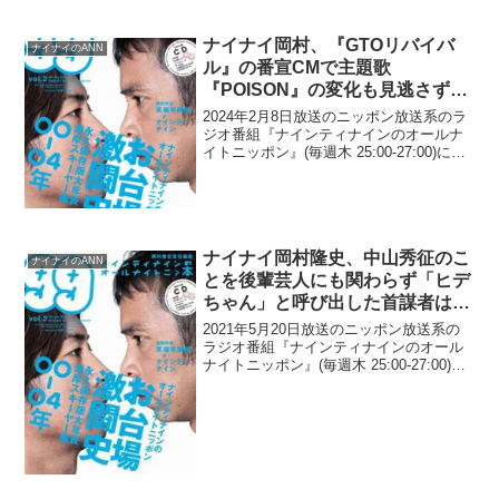
ナイナイ岡村、『GTOリバイバ
ナイナイのANN
ル』の番宣CMで主題歌
『POISON』の変化も見逃さず
「また違う『POISON』になって
2024年2月8日放送のニッポン放送系のラ
ましたね」
ジオ番組『ナインティナインのオールナ
イトニッポン』(毎週木 25:00-27:00)に
て、お笑いコンビ・ナインティナインの
岡村隆史が、『GTOリバイバル』の番宣
CMで主題歌『POISON』の変化につ...
ナイナイ岡村隆史、中山秀征のこ
ナイナイのANN
とを後輩芸人にも関わらず「ヒデ
ちゃん」と呼び出した首謀者はよ
ゐこ濱口・有野ではと語る「ヒデ
2021年5月20日放送のニッポン放送系の
ちゃんって言おうぜって…」
ラジオ番組『ナインティナインのオール
ナイトニッポン』(毎週木 25:00-27:00)に
て、お笑いコンビ・ナインティナインの
岡村隆史が、中山秀征のことを後輩芸人
にも関わらず「ヒデちゃん」と呼び出し
た...