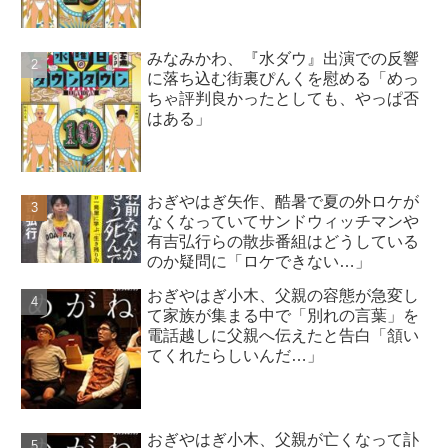
みなみかわ、『水ダウ』出演での反響
に落ち込む街裏ぴんくを慰める「めっ
ちゃ評判良かったとしても、やっぱ否
はある」
おぎやはぎ矢作、酷暑で夏の外ロケが
なくなっていてサンドウィッチマンや
有吉弘行らの散歩番組はどうしている
のか疑問に「ロケできない…」
おぎやはぎ小木、父親の容態が急変し
て家族が集まる中で「別れの言葉」を
電話越しに父親へ伝えたと告白「頷い
てくれたらしいんだ…」
おぎやはぎ小木、父親が亡くなって訃