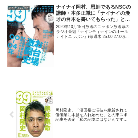
ナイナイ岡村、恩師であるNSCの
ナイナイのANN
講師・本多正識に「ナイナイの漫
才の台本を書いてもらった」と告
白「これをまたNON STYLEの石
2020年10月15日放送のニッポン放送系の
田に見せてんねん」
ラジオ番組『ナインティナインのオール
ナイトニッポン』(毎週木 25:00-27:00)に
て、お笑いコンビ・ナインティナインの
岡村隆史が、恩師であるNSCの講師・本
多正識に「ナイナイの漫才の台本を書...
岡村隆史、「濱田岳に演技を絶賛されて
俳優業に本腰を入れ始めた」との東スポ
記事を否定「私の記憶にはないんですけ
ど」