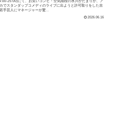
24:00-25:00)にて、お笑いコンビ・空気階段の水川かたまりが、ア
カでスタンダップコメディのライブに出ようと許可取りをした吉
若手芸人にマネージャーが驚...
2026.06.16