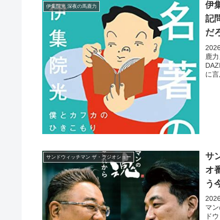
伊
伊集院光 深夜の馬鹿力
記
だ
20
鹿力
DA
に言
サ
サンドウィッチマン ザ・ラジオショー
オ
う
20
マン
ドウ