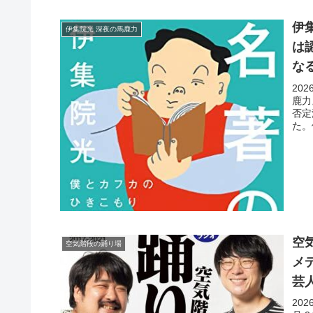
伊
伊集院光 深夜の馬鹿力
は
な
20
鹿力
否定
た。
空
空気階段の踊り場
メ
芸
20