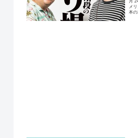
月 
メリ
本の