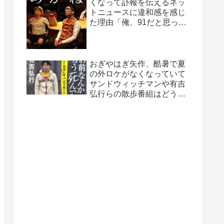
くなって訃報を伝えるネッ
トニュースに違和感を感じ
た理由「俺、91だと思って
たから…」
おぎやはぎ矢作、酷暑で夏
の外ロケがなくなっていて
サンドウィッチマンや有吉
弘行らの散歩番組はどうし
ているのか疑問に「ロケで
きない…」