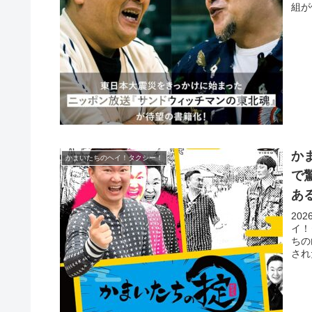
組が
か
かまいたちのヘイ！タクシー！
で
あ
20
イ！
ちの
され