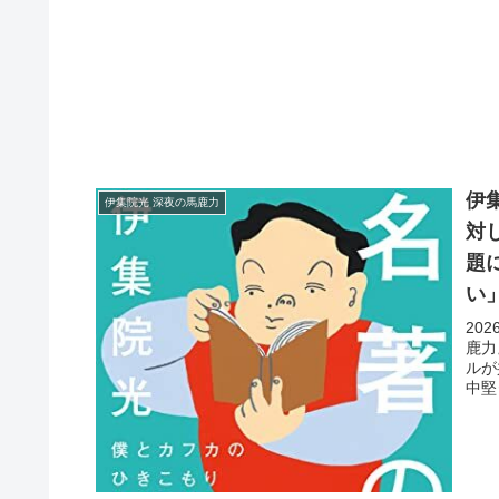
伊
伊集院光 深夜の馬鹿力
対
題
い
20
鹿力
ルが
中堅