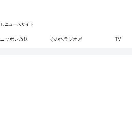
こしニュースサイト
ニッポン放送
その他ラジオ局
TV