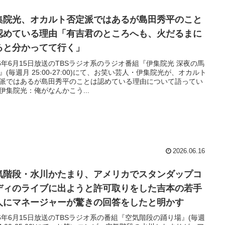
集院光、オカルト否定派ではあるが島田秀平のこと
認めている理由「有吉君のところへも、火だるまに
ると分かってて行く」
26年6月15日放送のTBSラジオ系のラジオ番組『伊集院光 深夜の馬
』(毎週月 25:00-27:00)にて、お笑い芸人・伊集院光が、オカルト
派ではあるが島田秀平のことは認めている理由について語ってい
伊集院光：俺がなんかこう...
2026.06.16
気階段・水川かたまり、アメリカでスタンダップコ
ディのライブに出ようと許可取りをした吉本の若手
人にマネージャーが驚きの回答をしたと明かす
26年6月15日放送のTBSラジオ系の番組『空気階段の踊り場』(毎週