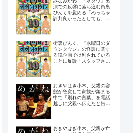
みなみかわ、『水ダウ』出
演での反響に落ち込む街裏
ぴんくを慰める「めっちゃ
評判良かったとしても、や
っぱ否はある」
街裏ぴんく、『水曜日のダ
ウンタウン』の怪談に関す
る説企画で批判されている
ことに反論「スタッフさん
と打ち合わせした上なん
で…」
おぎやはぎ小木、父親の容
態が急変して家族が集まる
中で「別れの言葉」を電話
越しに父親へ伝えたと告白
「頷いてくれたらしいん
だ…」
おぎやはぎ小木、父親が亡