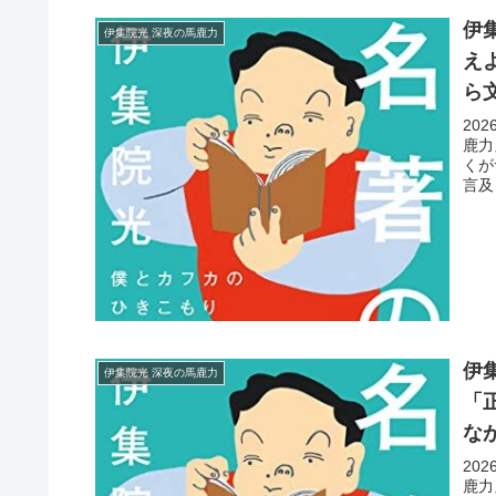
伊
伊集院光 深夜の馬鹿力
え
ら
20
鹿力
くが
言及
伊
伊集院光 深夜の馬鹿力
「
な
20
鹿力