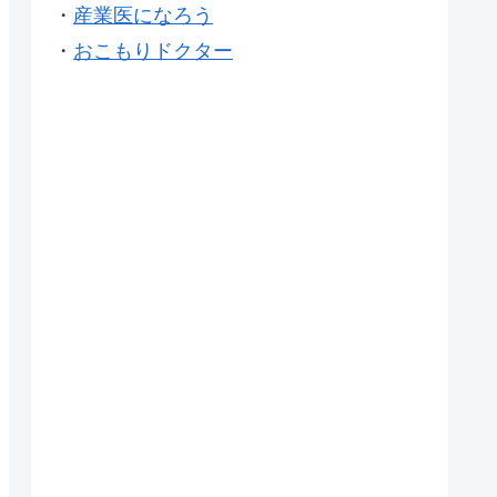
・
産業医になろう
・
おこもりドクター