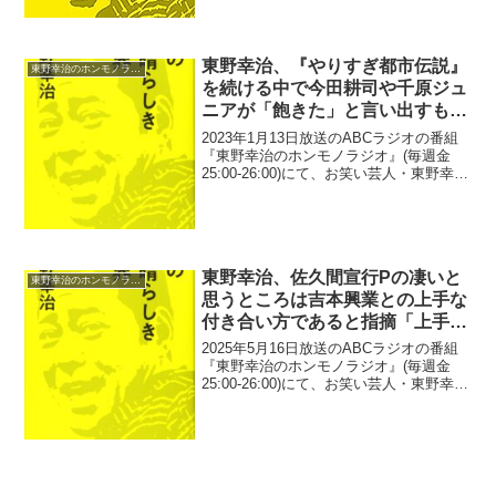
治：凄い嫌な夢を見て。海原やすよとも
こ...
東野幸治、『やりすぎ都市伝説』
東野幸治のホンモノラジオ
を続ける中で今田耕司や千原ジュ
ニアが「飽きた」と言い出すも高
視聴率で継続していると明かす
2023年1月13日放送のABCラジオの番組
『東野幸治のホンモノラジオ』(毎週金
25:00-26:00)にて、お笑い芸人・東野幸治
が、『やりすぎ都市伝説』を続ける中で
今田耕司や千原ジュニアが「飽きた」と
言い出すも高視聴率で継続していると明
か...
東野幸治、佐久間宣行Pの凄いと
東野幸治のホンモノラジオ
思うところは吉本興業との上手な
付き合い方であると指摘「上手に
吉本とアウトボクシングして」
2025年5月16日放送のABCラジオの番組
『東野幸治のホンモノラジオ』(毎週金
25:00-26:00)にて、お笑い芸人・東野幸治
が、佐久間宣行プロデューサーの凄いと
思うところは吉本興業との上手な付き合
い方であると指摘していた。東野幸治：
N...