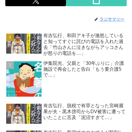
ラジサマリー
有吉弘行、和田アキ子が激怒している
と知ってすぐに詫びの電話を入れた過
去「竹山さんに泣きながらアッコさん
が怒りの電話を…」
伊集院光、父親と「30年ぶりに」介護
施設で再会したと告白「もう要介護5
で…」
有吉弘行、脱税で有罪となった宮崎麗
果が夫・黒木啓司からDV被害に遭って
いたことに言及「泥沼すぎて…」