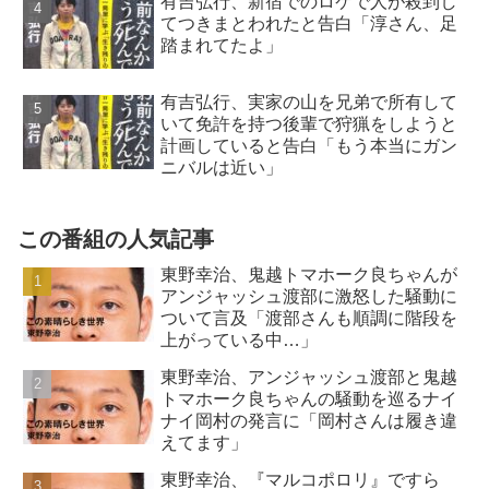
有吉弘行、新宿でのロケで人が殺到し
てつきまとわれたと告白「淳さん、足
踏まれてたよ」
有吉弘行、実家の山を兄弟で所有して
いて免許を持つ後輩で狩猟をしようと
計画していると告白「もう本当にガン
ニバルは近い」
この番組の人気記事
東野幸治、鬼越トマホーク良ちゃんが
アンジャッシュ渡部に激怒した騒動に
ついて言及「渡部さんも順調に階段を
上がっている中…」
東野幸治、アンジャッシュ渡部と鬼越
トマホーク良ちゃんの騒動を巡るナイ
ナイ岡村の発言に「岡村さんは履き違
えてます」
東野幸治、『マルコポロリ』ですら