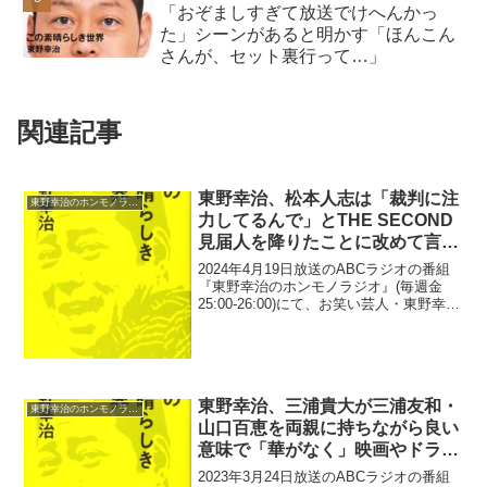
「おぞましすぎて放送でけへんかっ
た」シーンがあると明かす「ほんこん
さんが、セット裏行って…」
関連記事
東野幸治、松本人志は「裁判に注
東野幸治のホンモノラジオ
力してるんで」とTHE SECOND
見届人を降りたことに改めて言及
「くりぃむしちゅーの有田さんが
2024年4月19日放送のABCラジオの番組
やっていただいて」
『東野幸治のホンモノラジオ』(毎週金
25:00-26:00)にて、お笑い芸人・東野幸治
が、松本人志は「裁判に注力してるん
で」とTHE SECOND見届人を降りたこと
に改めて言及していた。東野幸治：...
東野幸治、三浦貴大が三浦友和・
東野幸治のホンモノラジオ
山口百恵を両親に持ちながら良い
意味で「華がなく」映画やドラマ
で好演していることに驚き「木村
2023年3月24日放送のABCラジオの番組