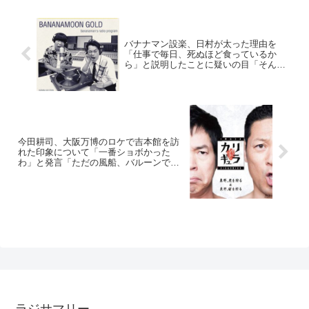
バナナマン設楽、日村が太った理由を
「仕事で毎日、死ぬほど食っているか
ら」と説明したことに疑いの目「そんな
ことある？(笑)」
今田耕司、大阪万博のロケで吉本館を訪
れた印象について「一番ショボかった
わ」と発言「ただの風船、バルーンで
す」