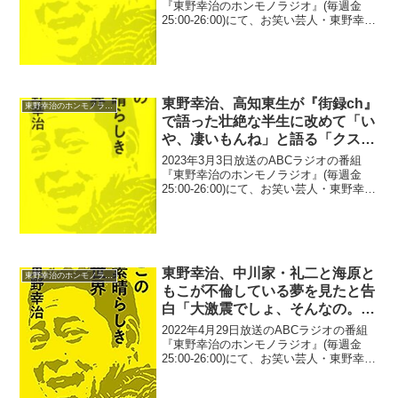
拓哉・工藤静香の娘さんじゃ無
『東野幸治のホンモノラジオ』(毎週金
25:00-26:00)にて、お笑い芸人・東野幸治
理」
が、三浦貴大が三浦友和・山口百恵を両
親に持ちながら良い意味で「華がなく」
映画やドラマで好演していることに驚い
た...
東野幸治、高知東生が『街録ch』
東野幸治のホンモノラジオ
で語った壮絶な半生に改めて「い
や、凄いもんね」と語る「クスリ
との関わり方とか…」
2023年3月3日放送のABCラジオの番組
『東野幸治のホンモノラジオ』(毎週金
25:00-26:00)にて、お笑い芸人・東野幸治
が、高知東生が『街録ch』で語った壮絶
な半生に改めて「いや、凄いもんね」と
語っていた。東野幸治：「高知東生さん
の...
東野幸治、中川家・礼二と海原と
東野幸治のホンモノラジオ
もこが不倫している夢を見たと告
白「大激震でしょ、そんなの。瀬
下どころじゃないですよ(笑)」
2022年4月29日放送のABCラジオの番組
『東野幸治のホンモノラジオ』(毎週金
25:00-26:00)にて、お笑い芸人・東野幸治
が、中川家・礼二と海原ともこが不倫し
ている夢を見たと告白していた。東野幸