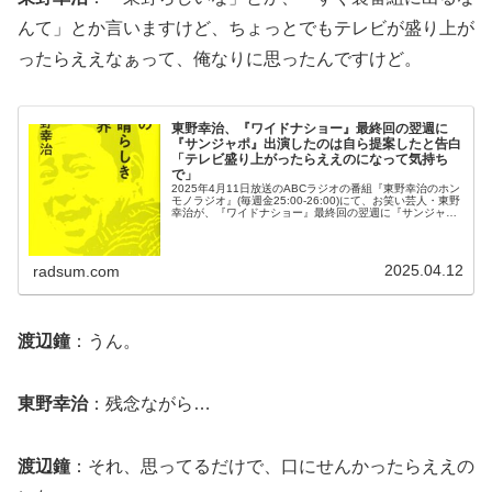
んて」とか言いますけど、ちょっとでもテレビが盛り上が
ったらええなぁって、俺なりに思ったんですけど。
東野幸治、『ワイドナショー』最終回の翌週に
『サンジャポ』出演したのは自ら提案したと告白
「テレビ盛り上がったらええのになって気持ち
で」
2025年4月11日放送のABCラジオの番組『東野幸治のホン
モノラジオ』(毎週金25:00-26:00)にて、お笑い芸人・東野
幸治が、『ワイドナショー』最終回の翌週に『サンジャ
ポ』出演したのは自ら提案したと告白していた。東野幸
治：まず『サン...
2025.04.12
radsum.com
渡辺鐘
：うん。
東野幸治
：残念ながら…
渡辺鐘
：それ、思ってるだけで、口にせんかったらええの