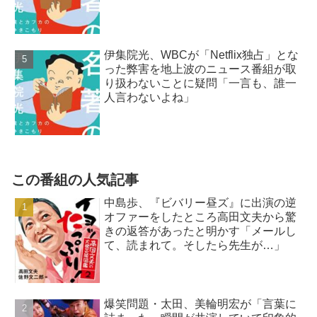
伊集院光、WBCが「Netflix独占」とな
った弊害を地上波のニュース番組が取
り扱わないことに疑問「一言も、誰一
人言わないよね」
この番組の人気記事
中島歩、『ビバリー昼ズ』に出演の逆
オファーをしたところ高田文夫から驚
きの返答があったと明かす「メールし
て、読まれて。そしたら先生が…」
爆笑問題・太田、美輪明宏が「言葉に