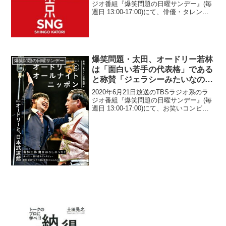
ジオ番組『爆笑問題の日曜サンデー』(毎
週日 13:00-17:00)にて、俳優・タレント
の香取慎吾が、SMAPの一大事の時には
『SMAP×SMAP』へ必ず爆笑問題がゲス
トで出演していたということ...
爆笑問題・太田、オードリー若林
爆笑問題の日曜サンデー
は「面白い若手の代表格」である
と称賛「ジェラシーみたいなのも
あるのかもしれない」
2020年6月21日放送のTBSラジオ系のラ
ジオ番組『爆笑問題の日曜サンデー』(毎
週日 13:00-17:00)にて、お笑いコンビ・
爆笑問題の太田光が、オードリー・若林
正恭は「面白い若手の代表格」であると
称賛していた。田中裕二：前に太田さ
ん...