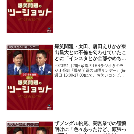
爆笑問題の太田光が、槇原敬之容疑者の
逮捕で「楽曲の販売中止・放送自粛」の
是非についてその線引きに明確な答え
は...
爆笑問題・太田、唐田えりかが東
爆笑問題の日曜サンデー
出昌大との不倫を匂わせていたこ
とに「インスタとか全部やめちゃ
えばいいんだよ、有名人は」
2020年1月26日放送のTBSラジオ系のラ
ジオ番組『爆笑問題の日曜サンデー』(毎
週日 13:00-17:00)にて、お笑いコンビ・
爆笑問題の太田光が、唐田えりかが東出
昌大との不倫を匂わせていたことに「イ
ンスタとか全部やめちゃえばいいんだ
よ...
ザブングル松尾、闇営業での謹慎
爆笑問題の日曜サンデー
明けに「色々あったけど、頑張っ