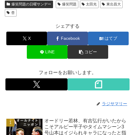
爆笑問題の日曜サンデー
爆笑問題
太田光
東出昌大
杏
シェアする
X
Facebook
はてブ
LINE
コピー
フォローをお願いします。
ラジサマリー
オードリー若林、有吉弘行がいたから
こそアルピー平子やタイムマシーン3
号山本はイジられキャラになったと指