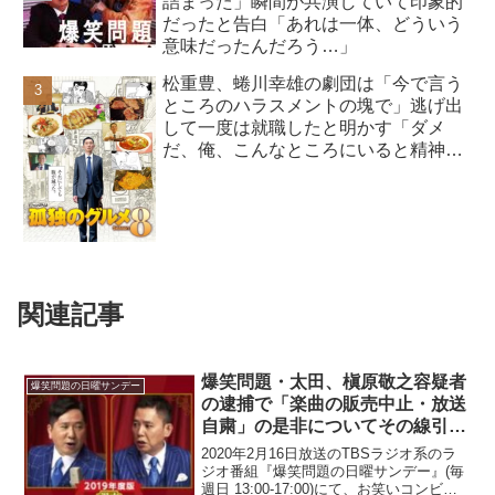
詰まった」瞬間が共演していて印象的
だったと告白「あれは一体、どういう
意味だったんだろう…」
松重豊、蜷川幸雄の劇団は「今で言う
ところのハラスメントの塊で」逃げ出
して一度は就職したと明かす「ダメ
だ、俺、こんなところにいると精神破
綻する」
関連記事
爆笑問題・太田、槇原敬之容疑者
爆笑問題の日曜サンデー
の逮捕で「楽曲の販売中止・放送
自粛」の是非についてその線引き
に明確な答えはなく「さじ加減な
2020年2月16日放送のTBSラジオ系のラ
だけ」と指摘
ジオ番組『爆笑問題の日曜サンデー』(毎
週日 13:00-17:00)にて、お笑いコンビ・