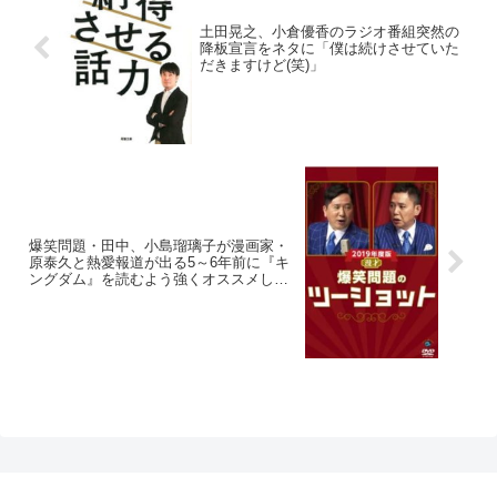
土田晃之、小倉優香のラジオ番組突然の
降板宣言をネタに「僕は続けさせていた
だきますけど(笑)」
爆笑問題・田中、小島瑠璃子が漫画家・
原泰久と熱愛報道が出る5～6年前に『キ
ングダム』を読むよう強くオススメして
きたと明かす「とにかく面白いから読め
って」