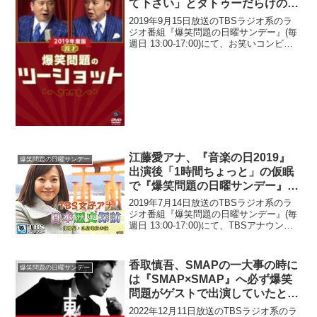
て下さい」とタトゥーだらけの人
に言われたと告白「大丈夫ですか
2019年9月15日放送のTBSラジオ系のラ
ね(笑)」
ジオ番組『爆笑問題の日曜サンデー』(毎
週日 13:00-17:00)にて、お笑いコンビ・
ザブングルの松尾陽介が、闇営業での謹
慎明けに「色々あったけど、頑張って下
さい」とタトゥーだらけの人に言われ
た...
江藤愛アナ、『音楽の日2019』
爆笑問題の日曜サンデー
出演後「1時間ちょっと」の仮眠
で『爆笑問題の日曜サンデー』に
生出演
2019年7月14日放送のTBSラジオ系のラ
ジオ番組『爆笑問題の日曜サンデー』(毎
週日 13:00-17:00)にて、TBSアナウンサ
ー・江藤愛が、『音楽の日2019』出演
後、「1時間ちょっと」の仮眠で『爆笑問
題の日曜サンデー』に生出演して...
香取慎吾、SMAPの一大事の時に
爆笑問題の日曜サンデー
は『SMAP×SMAP』へ必ず爆笑
問題がゲストで出演していたとい
うことに「本当にそうなの(笑)」
2022年12月11日放送のTBSラジオ系のラ