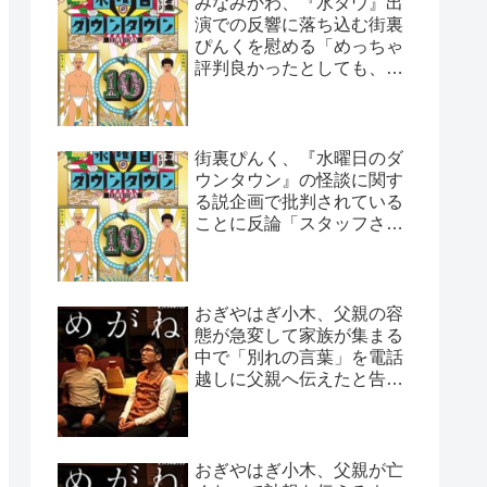
みなみかわ、『水ダウ』出
演での反響に落ち込む街裏
ぴんくを慰める「めっちゃ
評判良かったとしても、や
っぱ否はある」
街裏ぴんく、『水曜日のダ
ウンタウン』の怪談に関す
る説企画で批判されている
ことに反論「スタッフさん
と打ち合わせした上なん
で…」
おぎやはぎ小木、父親の容
態が急変して家族が集まる
中で「別れの言葉」を電話
越しに父親へ伝えたと告白
「頷いてくれたらしいん
だ…」
おぎやはぎ小木、父親が亡