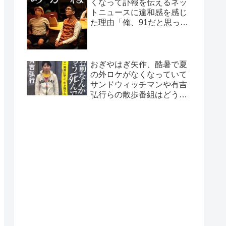
くなって訃報を伝えるネッ
トニュースに違和感を感じ
た理由「俺、91だと思って
たから…」
おぎやはぎ矢作、酷暑で夏
の外ロケがなくなっていて
サンドウィッチマンや有吉
弘行らの散歩番組はどうし
ているのか疑問に「ロケで
きない…」