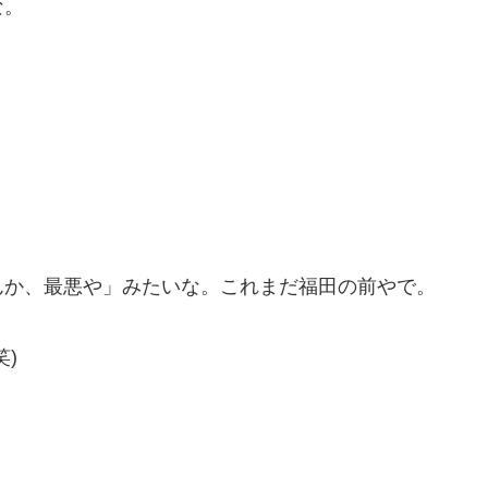
な。
。
んか、最悪や」みたいな。これまだ福田の前やで。
)