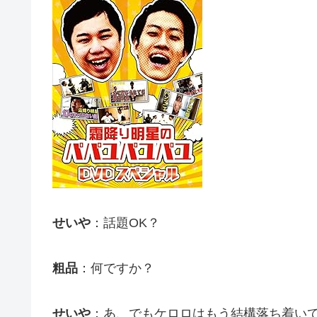
せいや
：話題OK？
粗品
：何ですか？
せいや
：あ、でもケロロはもう結構落ち着い