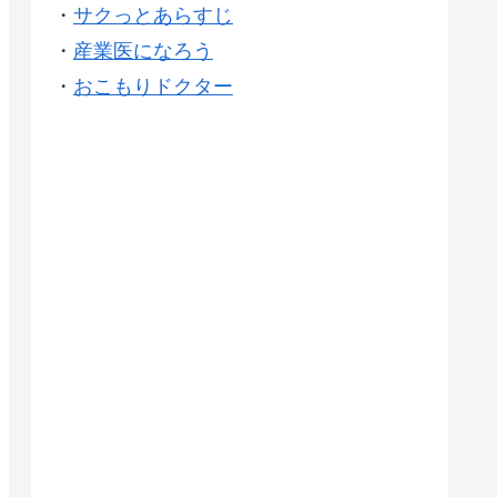
・
サクっとあらすじ
・
産業医になろう
・
おこもりドクター