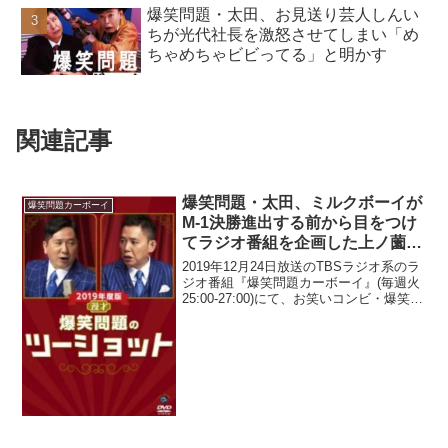
爆笑問題・太田、お見送り芸人しんい
ちが光代社長を激怒させてしまい「め
ちゃめちゃビビってる」と明かす
関連記事
爆笑問題・太田、ミルクボーイが
爆笑問題カーボーイ
M-1決勝進出する前から目をつけ
てラジオ番組を企画した上ノ薗公
秀Pを称賛「凄い判断っていうか
2019年12月24日放送のTBSラジオ系のラ
さ、見事だよね」
ジオ番組『爆笑問題カーボーイ』(毎週火
25:00-27:00)にて、お笑いコンビ・爆笑問
題の太田光が、ミルクボーイがM-1決勝進
出する前から目をつけてラジオ番組を企
画した上ノ薗公秀Pを称賛して...