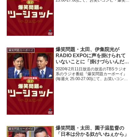
25:00-27:00)にて、お笑いコンビ・爆笑問
題の太田光が、『サンデー・ジャポン』
へ出演した鈴木福に「チン毛生えたの
か？」と言って、「小2ぶりですね、そ...
爆笑問題・太田、伊集院光が
爆笑問題カーボーイ
RADIO EXPOに声を掛けられて
いないことに「掛けづらいんだも
ん、だって(笑)」と発言
2020年2月11日放送の放送のTBSラジオ
系のラジオ番組『爆笑問題カーボーイ』
(毎週火 25:00-27:00)にて、お笑いコン
ビ・爆笑問題の太田光が、TBSラジオの
イベント「RADIO EXPO」に伊集院光が
声を掛けられていないことに、...
爆笑問題・太田、園子温監督の
爆笑問題カーボーイ
「日本は分かる奴がいねぇから」