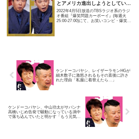
とアメリカ進出しようとしていた
時に苦言を呈したと明かす「それ
2022年4月5日放送のTBSラジオ系のラジ
はお前の独りよがりだよ」
オ番組『爆笑問題カーボーイ』(毎週火
25:00-27:00)にて、お笑いコンビ・爆笑問
題の太田光が、園子温監督の「日本は分
かる奴がいねぇから」とアメリカ進出し
ようとしていた時に苦言を呈したと明
か...
ケンドーコバヤシ、レイザーラモンHGが
細木数子に激怒されるもその直後に許さ
れた理由「私服に着替えたら…」
ケンドーコバヤシ、中山功太がサバンナ
高橋いじめ告発で騒動になっている渦中
で落ち込んでいたと明かす「もう元気な
いんですよ」