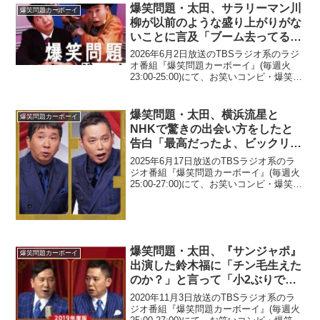
爆笑問題・太田、サラリーマン川
爆笑問題カーボーイ
柳が以前のような盛り上がりがな
いことに言及「ブーム去ってるよ
ね、明らかに(笑)」
2026年6月2日放送のTBSラジオ系のラジ
オ番組『爆笑問題カーボーイ』(毎週火
23:00-25:00)にて、お笑いコンビ・爆笑問
題の太田光が、サラリーマン川柳が以前
のような盛り上がりがないことに言及し
ていた。太田光：いやぁもう最近、や
爆笑問題・太田、横浜流星と
爆笑問題カーボーイ
っ...
NHKで驚きの出会い方をしたと
告白「最高だったよ、ビックリし
ちゃってさ」
2025年6月17日放送のTBSラジオ系のラ
ジオ番組『爆笑問題カーボーイ』(毎週火
25:00-27:00)にて、お笑いコンビ・爆笑問
題の太田光が、横浜流星とNHKで驚きの
出会い方をしたと告白していた。太田
光：(『べらぼう』出演俳優に)「蔦...
爆笑問題・太田、『サンジャポ』
爆笑問題カーボーイ
出演した鈴木福に「チン毛生えた
のか？」と言って「小2ぶりです
ね、それ言うの」と返されたと明
2020年11月3日放送のTBSラジオ系のラ
かす
ジオ番組『爆笑問題カーボーイ』(毎週火