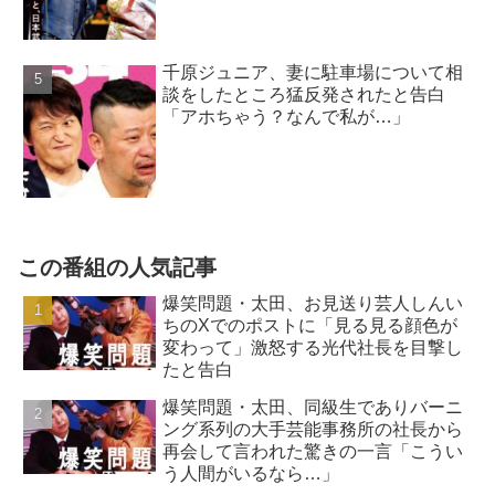
千原ジュニア、妻に駐車場について相
談をしたところ猛反発されたと告白
「アホちゃう？なんで私が…」
この番組の人気記事
爆笑問題・太田、お見送り芸人しんい
ちのXでのポストに「見る見る顔色が
変わって」激怒する光代社長を目撃し
たと告白
爆笑問題・太田、同級生でありバーニ
ング系列の大手芸能事務所の社長から
再会して言われた驚きの一言「こうい
う人間がいるなら…」