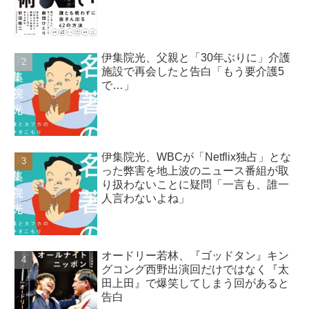
伊集院光、父親と「30年ぶりに」介護
施設で再会したと告白「もう要介護5
で…」
伊集院光、WBCが「Netflix独占」とな
った弊害を地上波のニュース番組が取
り扱わないことに疑問「一言も、誰一
人言わないよね」
オードリー若林、『ゴッドタン』キン
グコング西野出演回だけではなく『太
田上田』で爆笑してしまう回があると
告白