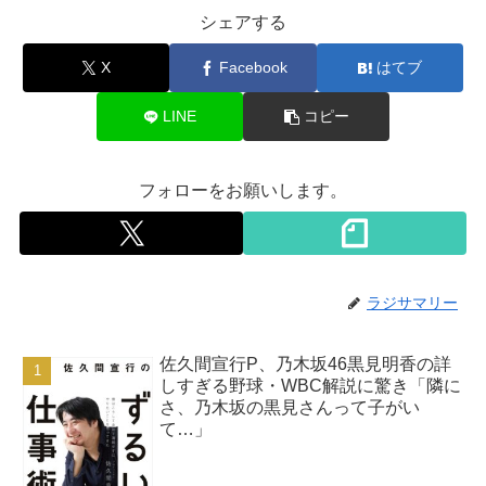
シェアする
X
Facebook
はてブ
LINE
コピー
フォローをお願いします。
ラジサマリー
佐久間宣行P、乃木坂46黒見明香の詳
しすぎる野球・WBC解説に驚き「隣に
さ、乃木坂の黒見さんって子がい
て…」