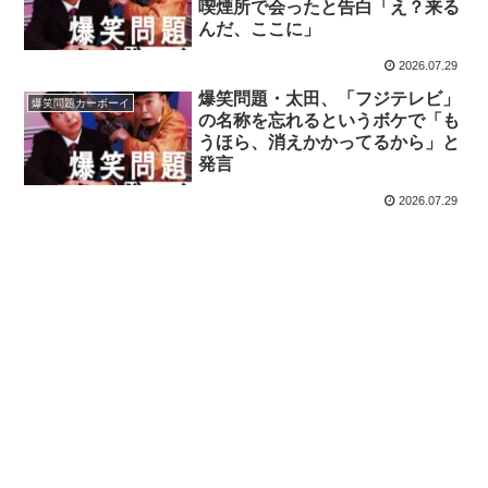
喫煙所で会ったと告白「え？来る
んだ、ここに」
2026.07.29
爆笑問題・太田、「フジテレビ」
爆笑問題カーボーイ
の名称を忘れるというボケで「も
うほら、消えかかってるから」と
発言
2026.07.29