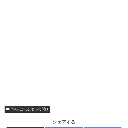
耳の穴かっぽじって聞け
シェアする