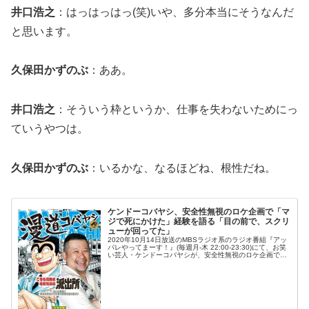
井口浩之
：はっはっはっ(笑)いや、多分本当にそうなんだ
と思います。
久保田かずのぶ
：ああ。
井口浩之
：そういう枠というか、仕事を失わないためにっ
ていうやつは。
久保田かずのぶ
：いるかな、なるほどね、根性だね。
ケンドーコバヤシ、安全性無視のロケ企画で「マ
ジで死にかけた」経験を語る「目の前で、スクリ
ューが回ってた」
2020年10月14日放送のMBSラジオ系のラジオ番組『アッ
パレやってまーす！』(毎週月-木 22:00-23:30)にて、お笑
い芸人・ケンドーコバヤシが、安全性無視のロケ企画で
「マジで死にかけた」経験を語っていた。ケンドーコバヤ
シ：凄かっ...