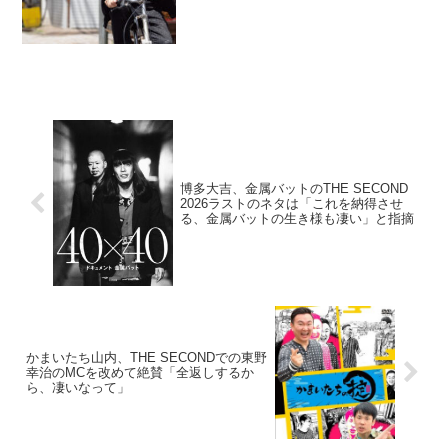
ライブのエンディングで張り切る芸人を
冷ややかに見ていたがテレビ番組に出演
して評価が変わった理由について語って
いた。岩井勇気：陰...
博多大吉、金属バットのTHE SECOND
2026ラストのネタは「これを納得させ
る、金属バットの生き様も凄い」と指摘
かまいたち山内、THE SECONDでの東野
幸治のMCを改めて絶賛「全返しするか
ら、凄いなって」