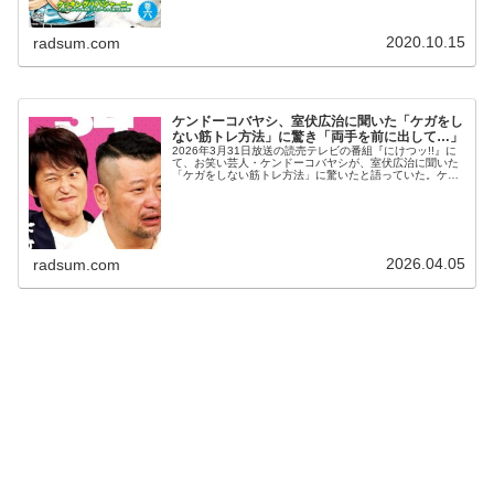
2020.10.15
radsum.com
ケンドーコバヤシ、室伏広治に聞いた「ケガをし
ない筋トレ方法」に驚き「両手を前に出して…」
2026年3月31日放送の読売テレビの番組『にけつッ!!』に
て、お笑い芸人・ケンドーコバヤシが、室伏広治に聞いた
「ケガをしない筋トレ方法」に驚いたと語っていた。ケン
ドーコバヤシ：お会いしたことあります？室伏広治さん。
千原ジュニア：ないかもな...
2026.04.05
radsum.com