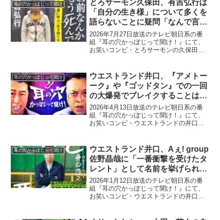
とろサーモン久保田、有吉弘行は
耳の穴かっぽじって聞け
「自分の生き様」について多くを
語らないことに疑問「なんで言わ
ないんだろう？」
2026年7月27日放送のテレビ朝日系の番
組『耳の穴かっぽじって聞け！』にて、
お笑いコンビ・とろサーモンの久保田か
ずのぶが、有吉弘行は「自分の生き様」
について多くを語らないことに疑問を呈
していた。久保田かずのぶ：たしかに、
ウエストランド井口、『アメトー
耳の穴かっぽじって聞け
有吉さんって自分の...
ーク』や『ゴッドタン』での一回
の大爆発でブレイクすることはも
はやなくなっていると指摘「悲し
2026年4月13日放送のテレビ朝日系の番
いかな…」
組『耳の穴かっぽじって聞け！』にて、
お笑いコンビ・ウエストランドの井口浩
之が、『アメトーーク』や『ゴッドタ
ン』での一回の大爆発でブレイクするこ
とはもはやなくなっていると指摘してい
ウエストランド井口、Aぇ! group
耳の穴かっぽじって聞け
た。井口浩之：吉住の...
佐野晶哉に「一番衝撃を受けたタ
レント」として名前を挙げられた
と告白「合間のロケバスでも…」
2026年1月12日放送のテレビ朝日系の番
組『耳の穴かっぽじって聞け！』にて、
お笑いコンビ・ウエストランドの井口浩
之が、Aぇ! group佐野晶哉に「一番衝撃
を受けたタレント」として名前を挙げら
れたと語っていた。久保田かずのぶ：ピ