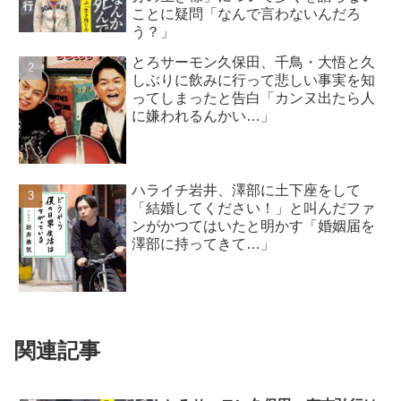
ことに疑問「なんで言わないんだろ
う？」
とろサーモン久保田、千鳥・大悟と久
しぶりに飲みに行って悲しい事実を知
ってしまったと告白「カンヌ出たら人
に嫌われるんかい…」
ハライチ岩井、澤部に土下座をして
「結婚してください！」と叫んだファ
ンがかつてはいたと明かす「婚姻届を
澤部に持ってきて…」
関連記事