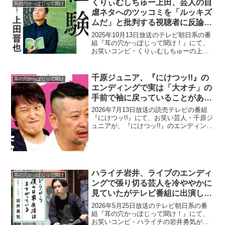
くりぃむしちゅー上田、芸人の自
耳の穴かっぽじって聞け
ンマイクは...
虐ネタへのツッコミを「ルッキズ
ムだ」と批判する視聴者に反論
「アンタ、残酷じゃないです
2025年10月13日放送のテレビ朝日系の番
か？」
組『耳の穴かっぽじって聞け！』にて、
お笑いコンビ・くりぃむしちゅーの上田
晋也が、芸人の自虐ネタへのツッコミを
「ルッキズムだ」と批判する視聴者に反
論していた。上田晋也：「令和の時代、
千原ジュニア、『にけつッ!!』の
耳の穴かっぽじって聞け
だいぶ少なくはな...
エンディングで実は「大オチ」の
手前で袖に戻っていることがある
と告白「この後、大オチあんの
2026年7月13日放送の読売テレビの番組
に…」
『にけつッ!!』にて、お笑い芸人・千原ジ
ュニアが、『にけつッ!!』のエンディング
で実は「大オチ」の手前で袖に戻ってい
ることがあると告白していた。井口浩
之：ジュニアさんは、トーク系のも多い
し。日々のエ...
ハライチ岩井、ライブのエンディ
耳の穴かっぽじって聞け
ングで張り切る芸人を冷ややかに
見ていたがテレビ番組に出演して
評価が変わった理由「あの能力が
2026年5月25日放送のテレビ朝日系の番
ないと無理じゃない？」
組『耳の穴かっぽじって聞け！』にて、
お笑いコンビ・ハライチの岩井勇気が、