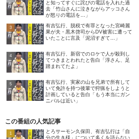
と知ってすぐに詫びの電話を入れた過
去「竹山さんに泣きながらアッコさん
が怒りの電話を…」
有吉弘行、脱税で有罪となった宮崎麗
果が夫・黒木啓司からDV被害に遭って
いたことに言及「泥沼すぎて…」
有吉弘行、新宿でのロケで人が殺到し
てつきまとわれたと告白「淳さん、足
踏まれてたよ」
有吉弘行、実家の山を兄弟で所有して
いて免許を持つ後輩で狩猟をしようと
計画していると告白「もう本当にガン
ニバルは近い」
この番組の人気記事
とろサーモン久保田、有吉弘行は「自
分の生き様」について多くを語らない