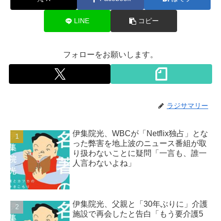
LINE
コピー
フォローをお願いします。
ラジサマリー
伊集院光、WBCが「Netflix独占」とな
った弊害を地上波のニュース番組が取
り扱わないことに疑問「一言も、誰一
人言わないよね」
伊集院光、父親と「30年ぶりに」介護
施設で再会したと告白「もう要介護5