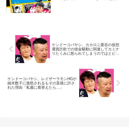
コンビ・かまいたちの山内健司が、妻と
の口論後にイライラが突然頂点に達して
絶叫してしまったと告白していた。山内
健司...
ケンドーコバヤシ、カカロニ栗谷の仮想
通貨詐欺での借金騒動に関連してカミナ
リたくみに怒られてしまうのではとビク
ビク「今から怒られんのかな…」
ケンドーコバヤシ、レイザーラモンHGが
細木数子に激怒されるもその直後に許さ
れた理由「私服に着替えたら…」