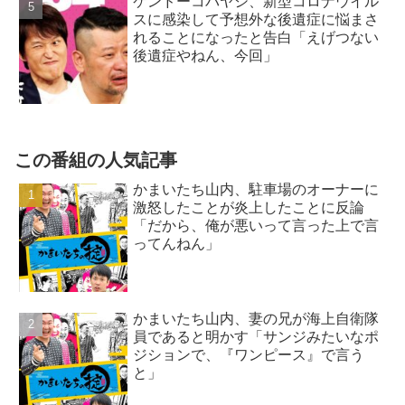
ケンドーコバヤシ、新型コロナウイル
スに感染して予想外な後遺症に悩まさ
れることになったと告白「えげつない
後遺症やねん、今回」
この番組の人気記事
かまいたち山内、駐車場のオーナーに
激怒したことが炎上したことに反論
「だから、俺が悪いって言った上で言
ってんねん」
かまいたち山内、妻の兄が海上自衛隊
員であると明かす「サンジみたいなポ
ジションで、『ワンピース』で言う
と」