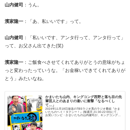
山内健司
：うん。
濱家隆一
：「あ、私いいです」って。
山内健司
：「私いいです、アンタ行って、アンタ行って」
って、お父さん出てきた(笑)
濱家隆一
：ご飯食べさせてくれてありがとうの意味がちょ
っと変わったっていうな。「お金稼いできてくれてありが
とう」みたいなね。
かまいたち山内、キングコング西野と落ち目の先
輩芸人とのあまりの違いに衝撃「なるべくし
て…」
2024年11月18日放送のTBSラジオ系のラジオ番組『かま
いたちのヘイ！タクシー！』(毎週月 21:30-22:00)にて、
お笑いコンビ・かまいたちの山内健司が、キングコング・
西野亮廣と落ち目の先輩芸人とのあまりの違いに衝撃を受
けたと語っ...