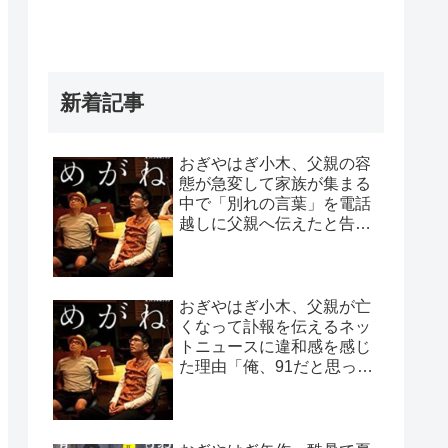
新着記事
おぎやはぎ小木、父親の容
態が急変して家族が集まる
中で「別れの言葉」を電話
越しに父親へ伝えたと告白
「頷いてくれたらしいん
だ…」
おぎやはぎ小木、父親が亡
くなって訃報を伝えるネッ
トニュースに違和感を感じ
た理由「俺、91だと思って
たから…」