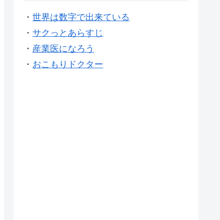
・
世界は数字で出来ている
・
サクっとあらすじ
・
産業医になろう
・
おこもりドクター