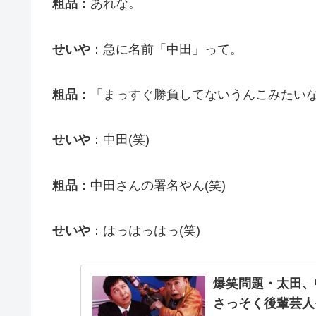
粗品
：あれな。
せいや
：急に名前「中田」って。
粗品
：「まっすぐ勝負してないうんこみたいな
せいや
：中田(笑)
粗品
：中田さんの署名やん(笑)
せいや
：はっはっはっ(笑)
爆笑問題・太田、
さっそく後輩芸人