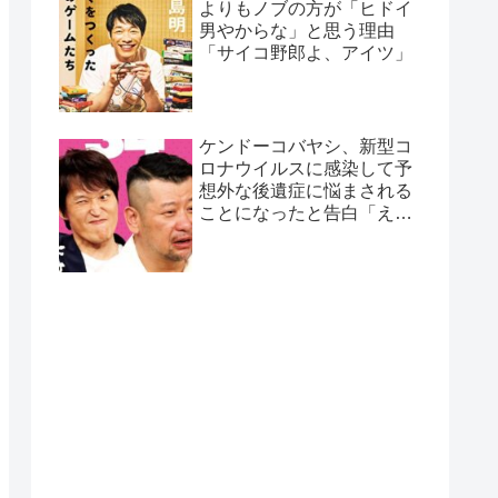
よりもノブの方が「ヒドイ
男やからな」と思う理由
「サイコ野郎よ、アイツ」
ケンドーコバヤシ、新型コ
ロナウイルスに感染して予
想外な後遺症に悩まされる
ことになったと告白「えげ
つない後遺症やねん、今
回」