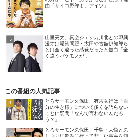
由「サイコ野郎よ、アイツ」
山里亮太、真空ジェシカ川北との即興
漫才は爆笑問題・太田や古舘伊知郎ら
とは全く違った感覚だったと告白「全
く違うバケモノが…」
この番組の人気記事
とろサーモン久保田、有吉弘行は「自
分の生き様」について多くを語らない
ことに疑問「なんで言わないんだろ
う？」
とろサーモン久保田、千鳥・大悟と久
しぶりに飲みに行って悲しい事実を知