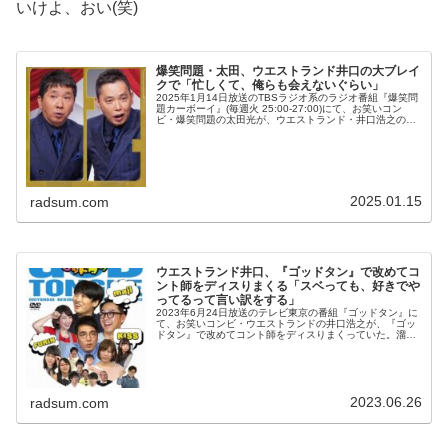
いけよ、おい(笑)
爆笑問題・太田、ウエストランド井口の大ブレイ
クで「忙しくて、俺らも会えないぐらい」
2025年1月14日放送のTBSラジオ系のラジオ番組『爆笑問
題カーボーイ』(毎週火 25:00-27:00)にて、お笑いコン
ビ・爆笑問題の太田光が、ウエストランド・井口浩之の大
ブレイクで「忙しくて、俺らも会えないぐらい」などと語
っていた。松...
2025.01.15
radsum.com
ウエストランド井口、『ゴッドタン』で改めてコ
ント師をディスりまくる「スベっても、好きでや
ってるって言い訳をする」
2023年6月24日放送のテレビ東京の番組『ゴッドタン』に
て、お笑いコンビ・ウエストランドの井口浩之が、『ゴッ
ドタン』で改めてコント師をディスりまくっていた。溜口
佑太朗：お前よ、コント師のこと舐めすぎなんだよ。M-1
でも色々あったけれども。...
2023.06.26
radsum.com