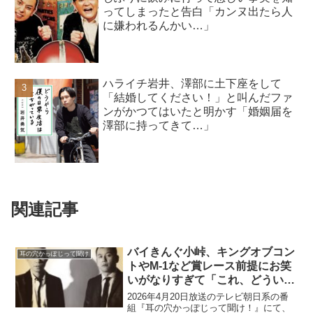
ってしまったと告白「カンヌ出たら人
に嫌われるんかい…」
ハライチ岩井、澤部に土下座をして
「結婚してください！」と叫んだファ
ンがかつてはいたと明かす「婚姻届を
澤部に持ってきて…」
関連記事
バイきんぐ小峠、キングオブコン
耳の穴かっぽじって聞け
トやM-1など賞レース前提にお笑
いがなりすぎて「これ、どういう
ことなんだ？」と思うネタが増え
2026年4月20日放送のテレビ朝日系の番
てきたと指摘
組『耳の穴かっぽじって聞け！』にて、