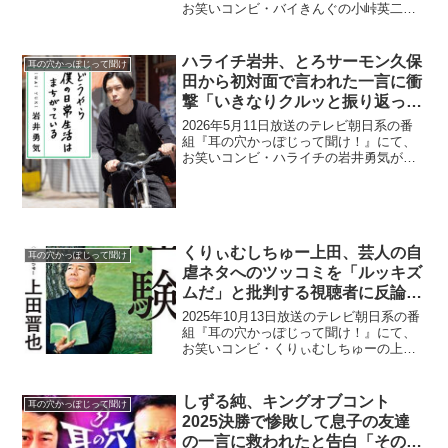
お笑いコンビ・バイきんぐの小峠英二
が、キングオブコントやM-1など賞レース
前提にお笑いがなりすぎて「これ、どう
いうことなんだ？」と思うネタが増えて
ハライチ岩井、とろサーモン久保
耳の穴かっぽじって聞け
きたと指摘してい...
田から初対面で言われた一言に衝
撃「いきなりクルッと振り返っ
て…」
2026年5月11日放送のテレビ朝日系の番
組『耳の穴かっぽじって聞け！』にて、
お笑いコンビ・ハライチの岩井勇気が、
とろサーモン・久保田かずのぶから初対
面で言われた一言に衝撃を受けたと語っ
ていた。久保田かずのぶ：俺は、奥さん
の話聞きたいな。岩...
くりぃむしちゅー上田、芸人の自
耳の穴かっぽじって聞け
虐ネタへのツッコミを「ルッキズ
ムだ」と批判する視聴者に反論
「アンタ、残酷じゃないです
2025年10月13日放送のテレビ朝日系の番
か？」
組『耳の穴かっぽじって聞け！』にて、
お笑いコンビ・くりぃむしちゅーの上田
晋也が、芸人の自虐ネタへのツッコミを
「ルッキズムだ」と批判する視聴者に反
論していた。上田晋也：「令和の時代、
しずる純、キングオブコント
耳の穴かっぽじって聞け
だいぶ少なくはな...
2025決勝で惨敗して息子の友達
の一言に救われたと告白「その友