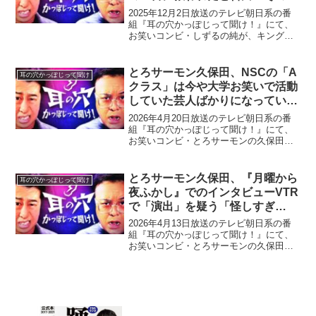
達の言葉にハッとして」
2025年12月2日放送のテレビ朝日系の番
組『耳の穴かっぽじって聞け！』にて、
お笑いコンビ・しずるの純が、キングオ
ブコント2025決勝で惨敗して息子の友達
の一言に救われたと告白していた。井口
浩之：家族とか、周りの反響とかどうで
とろサーモン久保田、NSCの「A
耳の穴かっぽじって聞け
した？しずる・...
クラス」は今や大学お笑いで活動
していた芸人ばかりになっている
と指摘「でもビクとも来んのです
2026年4月20日放送のテレビ朝日系の番
よ、ハートに」
組『耳の穴かっぽじって聞け！』にて、
お笑いコンビ・とろサーモンの久保田か
ずのぶが、NSCの「Aクラス」は今や大
学お笑いで活動していた芸人ばかりにな
っていると指摘していた。井口浩之：そ
とろサーモン久保田、『月曜から
耳の穴かっぽじって聞け
れこそ今、養成所...
夜ふかし』でのインタビューVTR
で「演出」を疑う「怪しすぎ
て…」
2026年4月13日放送のテレビ朝日系の番
組『耳の穴かっぽじって聞け！』にて、
お笑いコンビ・とろサーモンの久保田か
ずのぶが、『月曜から夜ふかし』でのイ
ンタビューVTRで「演出」を疑ってい
た。久保田かずのぶ：この前、チラッと
『月曜から夜ふかし...