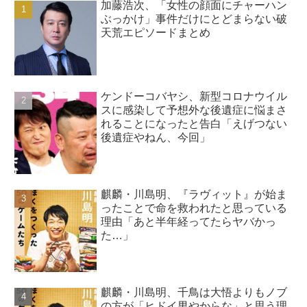
加藤浩次、「女性の顔面にチャーハン
ぶっかけ」事件だけにとどまらない破
天荒エピソードまとめ
ケンドーコバヤシ、新型コロナウイル
スに感染して予想外な後遺症に悩まさ
れることになったと告白「えげつない
後遺症やねん、今回」
麒麟・川島明、『ラヴィット』が始ま
ったことで命を救われたと思っている
理由「あと半年経ってたらヤバかっ
た…」
麒麟・川島明、千鳥は大悟よりもノブ
の方が「ヒドイ男やからな」と思う理